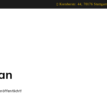
Kornberstr. 44, 70176 Stuttgart
 an
röffentlicht!