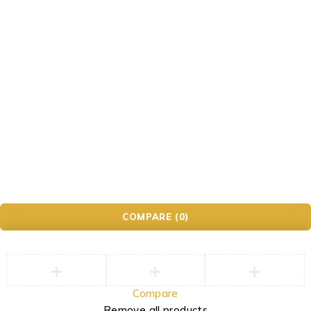
Impressum
Datenschutzerklärung
AGB
Widerrufsbelehrung
Photo&Phone Meister.
COMPARE
(0)
Compare
Remove all products