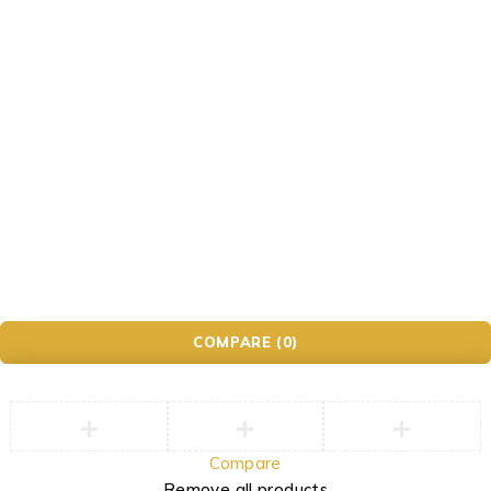
Impressum
Datenschutzerklärung
AGB
Widerrufsbelehrung
Photo&Phone Meister.
COMPARE
(0)
Compare
Remove all products