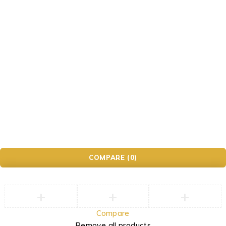
Impressum
Datenschutzerklärung
AGB
Widerrufsbelehrung
Photo&Phone Meister.
COMPARE
(0)
Compare
Remove all products