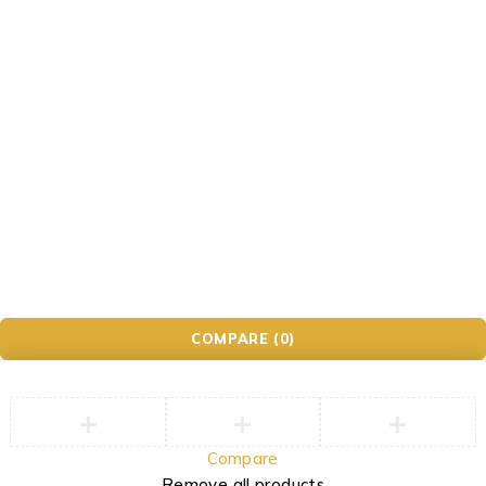
Impressum
Datenschutzerklärung
AGB
Widerrufsbelehrung
Photo&Phone Meister.
COMPARE
(0)
Compare
Remove all products