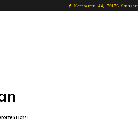
Kornberstr. 44, 70176 Stuttgart
 an
röffentlicht!